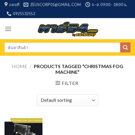
Skip
แผนที่
ZEUSCORP01@GMAIL.COM
จ.-ส. 09:00 - 18:00 น.
to
0925532552
content
Search
for:
HOME
/
PRODUCTS TAGGED “CHRISTMAS FOG
MACHINE”
FILTER