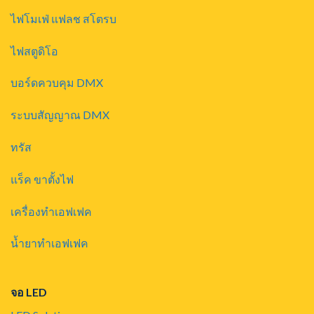
ไฟโมเฟ่ แฟลช สโตรบ
ไฟสตูดิโอ
บอร์ดควบคุม DMX
ระบบสัญญาณ DMX
ทรัส
แร็ค ขาตั้งไฟ
เครื่องทำเอฟเฟค
น้ำยาทำเอฟเฟค
จอ LED