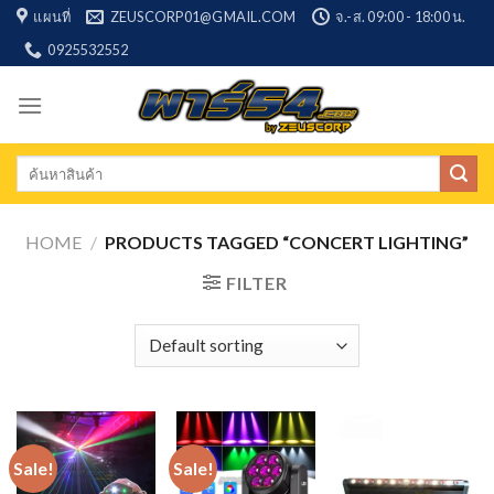
Skip
แผนที่
ZEUSCORP01@GMAIL.COM
จ.-ส. 09:00 - 18:00 น.
to
0925532552
content
Search
for:
HOME
/
PRODUCTS TAGGED “CONCERT LIGHTING”
FILTER
Sale!
Sale!