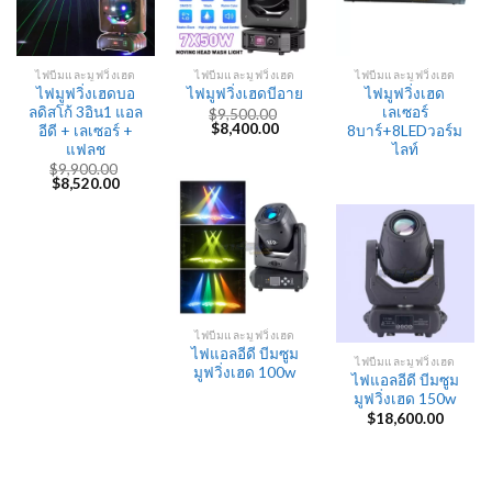
ไฟบีมและมูฟวิ่งเฮด
ไฟบีมและมูฟวิ่งเฮด
ไฟบีมและมูฟวิ่งเฮด
ไฟมูฟวิ่งเฮดบอ
ไฟมูฟวิ่งเฮด
ไฟมูฟวิ่งเฮดบีอาย
ลดิสโก้ 3อิน1 แอล
เลเซอร์
$
9,500.00
Original
Current
$
8,400.00
อีดี + เลเซอร์ +
8บาร์+8LEDวอร์ม
price
price
แฟลช
ไลท์
was:
is:
$
9,900.00
$9,500.00.
$8,400.00.
Original
Current
$
8,520.00
price
price
was:
is:
$9,900.00.
$8,520.00.
ไฟบีมและมูฟวิ่งเฮด
ไฟแอลอีดี บีมซูม
ไฟบีมและมูฟวิ่งเฮด
มูฟวิ่งเฮด 100w
ไฟแอลอีดี บีมซูม
มูฟวิ่งเฮด 150w
$
18,600.00