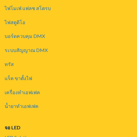
ไฟโมเฟ่ แฟลช สโตรบ
ไฟสตูดิโอ
บอร์ดควบคุม DMX
ระบบสัญญาณ DMX
ทรัส
แร็ค ขาตั้งไฟ
เครื่องทำเอฟเฟค
น้ำยาทำเอฟเฟค
จอ LED