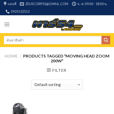
Skip
แผนที่
ZEUSCORP01@GMAIL.COM
จ.-ส. 09:00 - 18:00 น.
to
0925532552
content
Search
for:
HOME
/
PRODUCTS TAGGED “MOVING HEAD ZOOM
200W”
FILTER