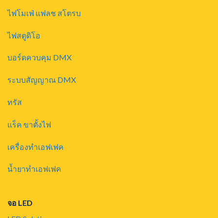
ไฟโมเฟ่ แฟลช สโตรบ
ไฟสตูดิโอ
บอร์ดควบคุม DMX
ระบบสัญญาณ DMX
ทรัส
แร็ค ขาตั้งไฟ
เครื่องทำเอฟเฟค
น้ำยาทำเอฟเฟค
จอ LED