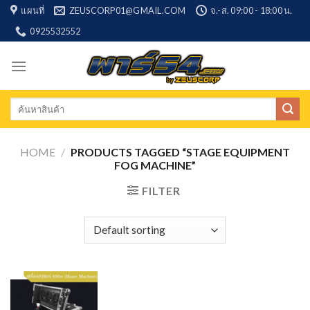
Skip
แผนที่
ZEUSCORP01@GMAIL.COM
จ.-ส. 09:00 - 18:00 น.
to
0925532552
content
Search
for:
HOME
/
PRODUCTS TAGGED “STAGE EQUIPMENT
FOG MACHINE”
FILTER