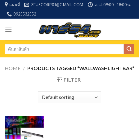
Skip
แผนที่
ZEUSCORP01@GMAIL.COM
จ.-ส. 09:00 - 18:00 น.
to
0925532552
content
Search
for:
HOME
/
PRODUCTS TAGGED “WALLWASHLIGHTBAR”
FILTER