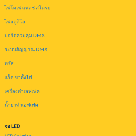
ไฟโมเฟ่ แฟลช สโตรบ
ไฟสตูดิโอ
บอร์ดควบคุม DMX
ระบบสัญญาณ DMX
ทรัส
แร็ค ขาตั้งไฟ
เครื่องทำเอฟเฟค
น้ำยาทำเอฟเฟค
จอ LED
LED Solution