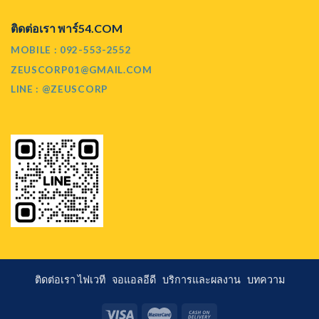
ติดต่อเรา พาร์54.COM
MOBILE : 092-553-2552
ZEUSCORP01@GMAIL.COM
LINE : @ZEUSCORP
ติดต่อเรา
ไฟเวที
จอแอลอีดี
บริการและผลงาน
บทความ