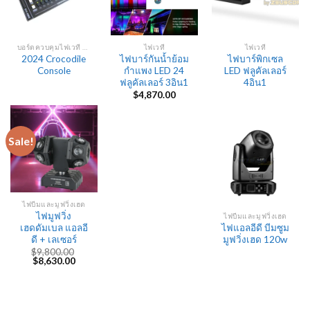
บอร์ดควบคุมไฟเวที DMX
ไฟเวที
ไฟเวที
2024 Crocodile
ไฟบาร์กันน้ำย้อม
ไฟบาร์พิกเซล
Console
กำแพง LED 24
LED ฟลูคัลเลอร์
ฟลูคัลเลอร์ 3อิน1
4อิน1
$
4,870.00
Sale!
ไฟบีมและมูฟวิ่งเฮด
ไฟมูฟวิ่ง
ไฟบีมและมูฟวิ่งเฮด
เฮดดัมเบล แอลอี
ไฟแอลอีดี บีมซูม
ดี + เลเซอร์
มูฟวิ่งเฮด 120w
$
9,800.00
Original
Current
$
8,630.00
price
price
was:
is:
$9,800.00.
$8,630.00.