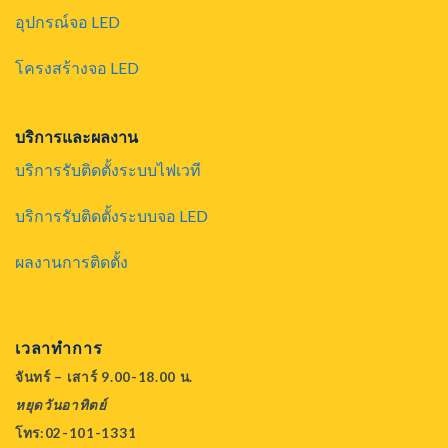
อุปกรณ์จอ LED
โครงสร้างจอ LED
บริการและผลงาน
บริการรับติดตั้งระบบไฟเวที
บริการรับติดตั้งระบบจอ LED
ผลงานการติดตั้ง
เวลาทำการ
จันทร์ – เสาร์ 9.00-18.00 น.
หยุดวันอาทิตย์
โทร:02-101-1331