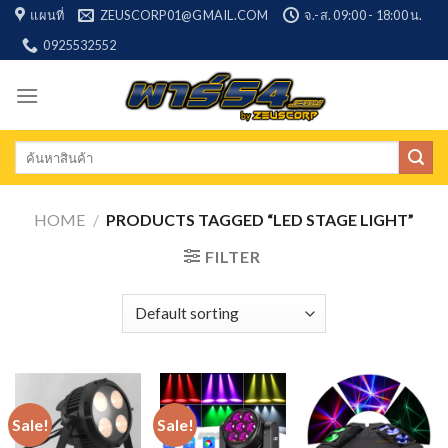
Skip
แผนที่
ZEUSCORP01@GMAIL.COM
จ.-ส. 09:00 - 18:00 น.
to
0925532552
content
Search
for:
HOME
/
PRODUCTS TAGGED “LED STAGE LIGHT”
FILTER
Sale!
Sale!