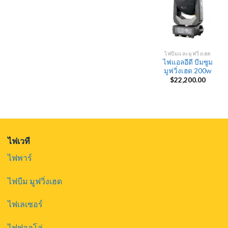
ไฟบีมและมูฟวิ่งเฮด
ไฟแอลอีดี บีมซูม
มูฟวิ่งเฮด 200w
$
22,200.00
ไฟเวที
ไฟพาร์
ไฟบีม มูฟวิ่งเฮด
ไฟเลเซอร์
ไฟฟอลโล่