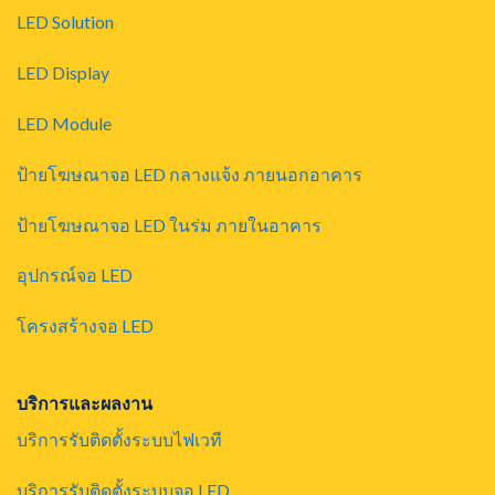
LED Solution
LED Display
LED Module
ป้ายโฆษณาจอ LED กลางแจ้ง ภายนอกอาคาร
ป้ายโฆษณาจอ LED ในร่ม ภายในอาคาร
อุปกรณ์จอ LED
โครงสร้างจอ LED
บริการและผลงาน
บริการรับติดตั้งระบบไฟเวที
บริการรับติดตั้งระบบจอ LED